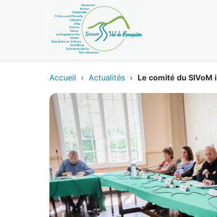
Accueil
›
Actualités
›
Le comité du SIVoM 