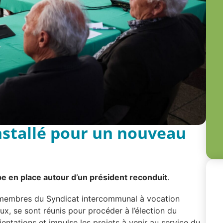
nstallé pour un nouveau
e en place autour d’un président reconduit
.
 membres du Syndicat intercommunal à vocation
ux, se sont réunis pour procéder à l’élection du
entations et impulse les projets à venir au service du