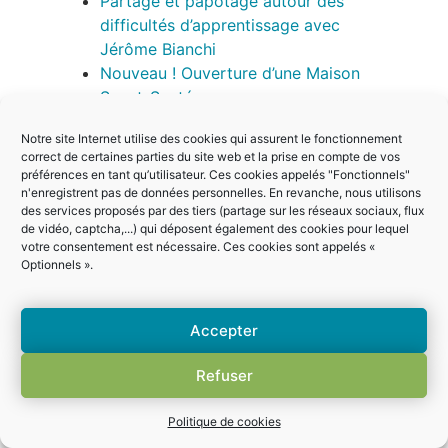
Partage et papotage autour des
difficultés d’apprentissage avec
Jérôme Bianchi
Nouveau ! Ouverture d’une Maison
Sport-Santé
Premier budget voté à quinze
Notre site Internet utilise des cookies qui assurent le fonctionnement
Mercredis ski : des récompenses bien
correct de certaines parties du site web et la prise en compte de vos
méritées !
préférences en tant qu’utilisateur. Ces cookies appelés "Fonctionnels"
Reportage : les créations de séjours
n'enregistrent pas de données personnelles. En revanche, nous utilisons
des services proposés par des tiers (partage sur les réseaux sociaux, flux
dans les Maisons Des Jeunes
de vidéo, captcha,...) qui déposent également des cookies pour lequel
Réforme de la taxe d’habitation : le
votre consentement est nécessaire. Ces cookies sont appelés «
Conseil Constitutionnel donne raison
Optionnels ».
aux communes du SIVOM Val de
Banquière
Accepter
Nouvelle impulsion pour l’EVS
L’espace Fitness du Palais des Sports
Refuser
à La Trinité
Vous cherchez un job d’été ? Devenez
Politique de cookies
aide à domicile !