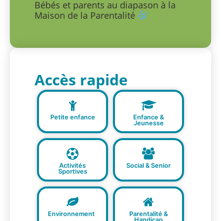
Bébés et parents au diapason à la
Maison de la Parentalité
Accès rapide
Petite enfance
Enfance &
Jeunesse
Activités
Social & Senior
Sportives
Environnement
Parentalité &
Handicap