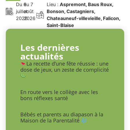
Du 6
au 7
Lieu :
Aspremont, Baus Roux,
juillet
août
Bonson, Castagniers,
2026
2026
Chateauneuf-villevieille, Falicon,
Saint-Blaise
Les dernières
actualités
La recette d’une fête réussie : une
dose de jeux, un zeste de complicité
En route vers le collège avec les
bons réflexes santé
Bébés et parents au diapason à la
Maison de la Parentalité